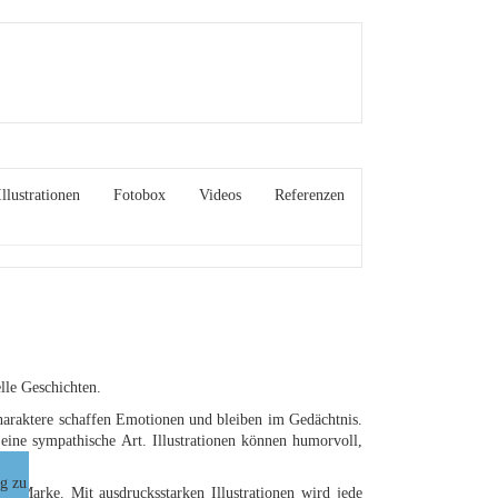
Illustrationen
Fotobox
Videos
Referenzen
lle Geschichten.
haraktere schaffen Emotionen und bleiben im Gedächtnis.
f eine sympathische Art. Illustrationen können humorvoll,
n.
ng zu
r Marke. Mit ausdrucksstarken Illustrationen wird jede