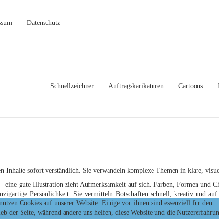
ssum
Datenschutz
Schnellzeichner
Auftragskarikaturen
Cartoons
 Inhalte sofort verständlich. Sie verwandeln komplexe Themen in klare, visue
– eine gute Illustration zieht Aufmerksamkeit auf sich. Farben, Formen und C
inzigartige Persönlichkeit. Sie vermitteln Botschaften schnell, kreativ und au
nutzen Cookies auf unserer Website. Einige von ihnen sind essenziell für den
h perfekt, um Produkte, Dienstleistungen oder Geschichten lebendig darzustelle
ieb der Seite, während andere uns helfen, diese Website und die Nutzererfahru
ative Zeichnungen sorgen für Wiedererkennung und stärken den Eindruck eine